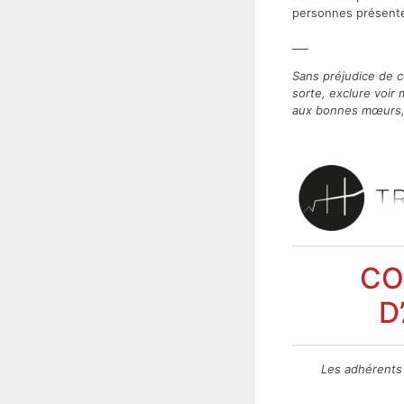
personnes présentes
___
Sans préjudice de ce
sorte, exclure voir 
aux bonnes mœurs, 
CO
D
Les adhérents 