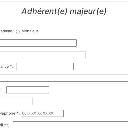
Adhérent(e) majeur(e)
adame
Monsieur
sance
*
:
*
:
éléphone
*
:
il
*
: