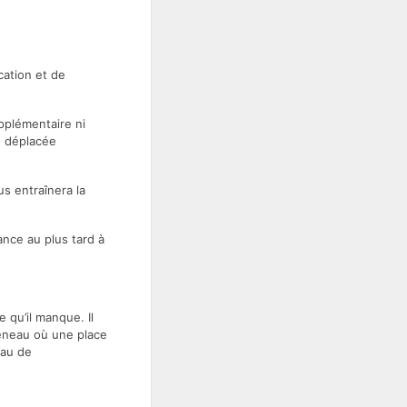
ication et de
upplémentaire ni
e déplacée
s entraînera la
ance au plus tard à
e qu’il manque. Il
réneau où une place
eau de