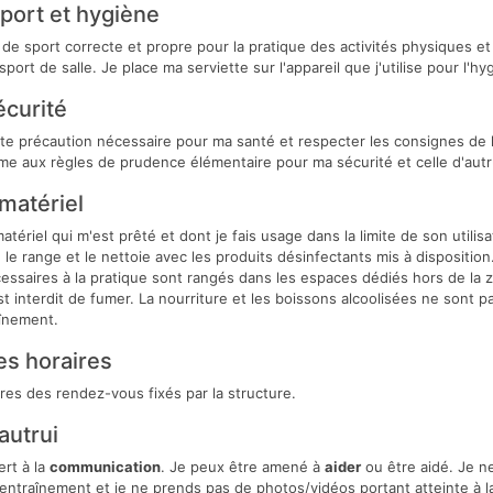
sport et hygiène
de sport correcte et propre pour la pratique des activités physiques et 
ort de salle. Je place ma serviette sur l'appareil que j'utilise pour l'hy
écurité
te précaution nécessaire pour ma santé et respecter les consignes de l
e aux règles de prudence élémentaire pour ma sécurité et celle d'autr
matériel
tériel qui m'est prêté et dont je fais usage dans la limite de son utilis
e le range et le nettoie avec les produits désinfectants mis à dispositio
ssaires à la pratique sont rangés dans les espaces dédiés hors de la 
st interdit de fumer. La nourriture et les boissons alcoolisées ne sont 
aînement.
es horaires
ires des rendez-vous fixés par la structure.
autrui
ert à la
communication
. Je peux être amené à
aider
ou être aidé. Je n
entraînement et je ne prends pas de photos/vidéos portant atteinte à la