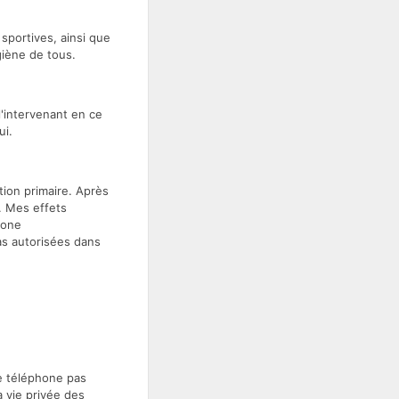
sportives, ainsi que
giène de tous.
'intervenant en ce
ui.
ation primaire. Après
n. Mes effets
zone
pas autorisées dans
e téléphone pas
 vie privée des