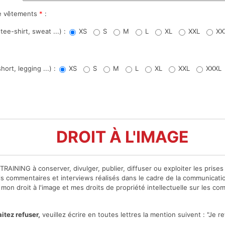
 de vêtements
*
:
tee-shirt, sweat ...) :
XS
S
M
L
XL
XXL
XX
hort, legging ...) :
XS
S
M
L
XL
XXL
XXXL
DROIT À L'IMAGE
-TRAINING à conserver, divulger, publier, diffuser ou exploiter les prise
 commentaires et interviews réalisés dans le cadre de la communicatio
 mon droit à l'image et mes droits de propriété intellectuelle sur les co
itez refuser,
veuillez écrire en toutes lettres la mention suivent : "Je 