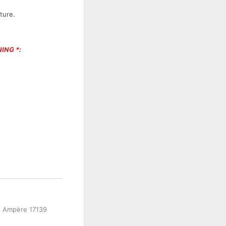
cture.
INING
*
:
ue Ampère 17139