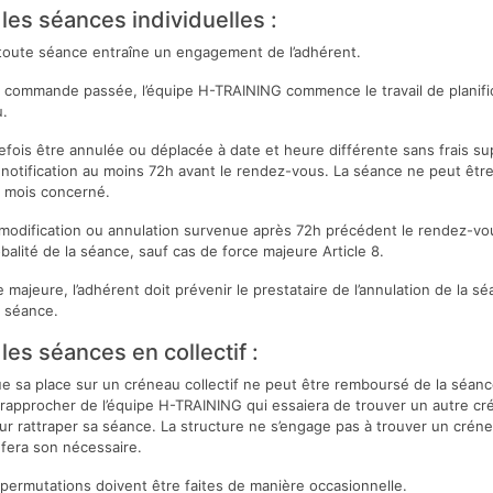
les séances individuelles :
 toute séance entraîne un engagement de l’adhérent.
 la commande passée, l’équipe H-TRAINING commence le travail de
planif
u.
tefois être annulée ou déplacée à date et heure différente sans
frais s
notification au moins 72h avant le
rendez-vous. La séance ne peut êtr
 mois concerné.
odification ou annulation survenue après 72h précédent le
rendez-vou
obalité de la séance, sauf cas de force
majeure Article 8.
 majeure, l’adhérent doit prévenir le prestataire de l’annulation
de la sé
a séance.
les séances en collectif :
ue sa place sur un créneau collectif ne peut être remboursé de
la séanc
rapprocher de l’équipe H-TRAINING qui
essaiera de trouver un autre c
our rattraper
sa séance. La structure ne s’engage pas à trouver un crén
 fera son nécessaire.
ermutations doivent être faites de manière occasionnelle.