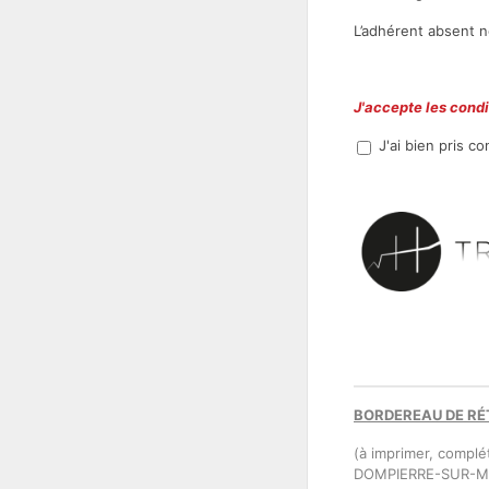
L’adhérent absent 
J'accepte les cond
J'ai bien pris c
BORDEREAU DE R
(à imprimer, complé
DOMPIERRE-SUR-M