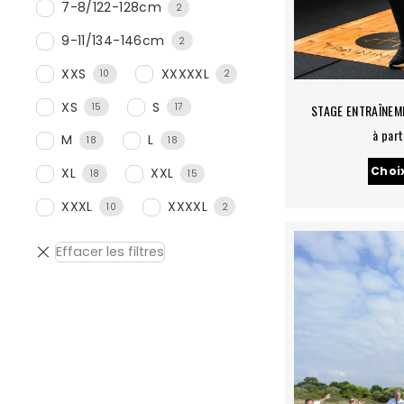
7-8/122-128cm
2
9-11/134-146cm
2
XXS
XXXXXL
10
2
XS
S
15
17
STAGE ENTRAÎNEM
à part
M
L
18
18
Choi
XL
XXL
18
15
XXXL
XXXXL
10
2