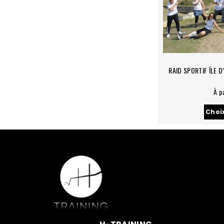
RAID SPORTIF ÎLE D
À p
Choi