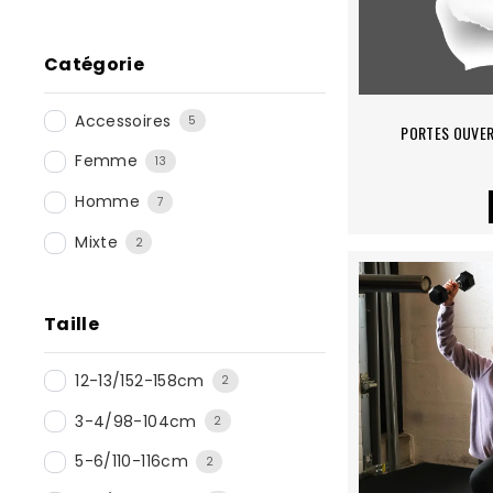
Catégorie
Accessoires
5
PORTES OUVER
Femme
13
Homme
7
Mixte
2
Taille
12-13/152-158cm
2
3-4/98-104cm
2
5-6/110-116cm
2