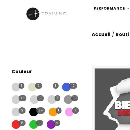
PERFORMANCE
Accueil
/
Bout
Couleur
1
2
1
12
17
3
1
8
2
24
1
7
5
11
4