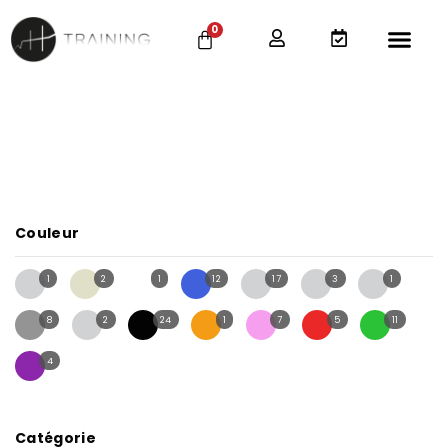
0
Couleur
1
2
1
12
17
3
1
8
2
24
1
7
5
11
4
Catégorie