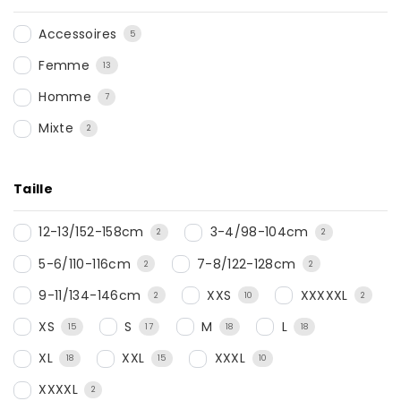
Accessoires
5
Femme
13
Homme
7
Mixte
2
Taille
12-13/152-158cm
3-4/98-104cm
2
2
5-6/110-116cm
7-8/122-128cm
2
2
9-11/134-146cm
XXS
XXXXXL
2
10
2
XS
S
M
L
15
17
18
18
XL
XXL
XXXL
18
15
10
XXXXL
2